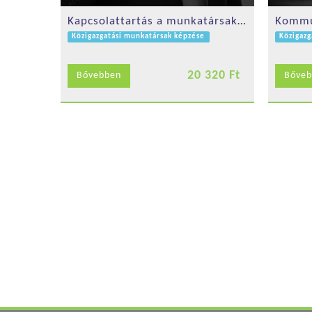
Kapcsolattartás a munkatársakkal és az ügyfelekkel
Kommu
Közigazgatási munkatársak képzése
Közigazg
20 320 Ft
Bővebben
Bőveb