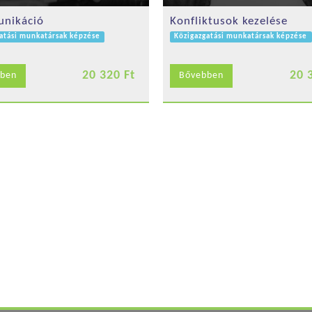
nikáció
Konfliktusok kezelése
atási munkatársak képzése
Közigazgatási munkatársak képzése
20 320 Ft
20 
ben
Bővebben