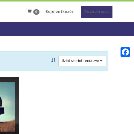
Regisztráció
Bejelentkezés
0
Szint szerint rendezve
Faceb