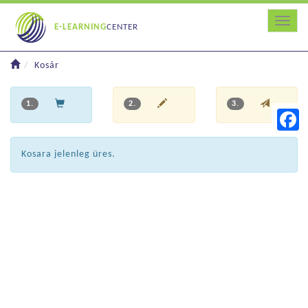
Toggle
E-LEARNING
CENTER
Kosár
1.
2.
3.
Faceb
Kosara jelenleg üres.