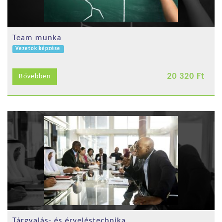
Team munka
Vezetők képzése
20 320 Ft
Bővebben
Tárgyalás- és érveléstechnika