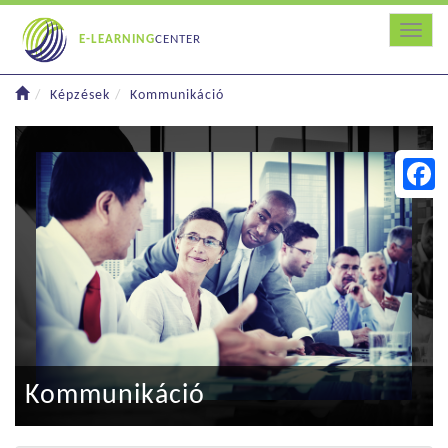
Toggle
E-LEARNING
CENTER
Képzések
Kommunikáció
Faceb
Kommunikáció