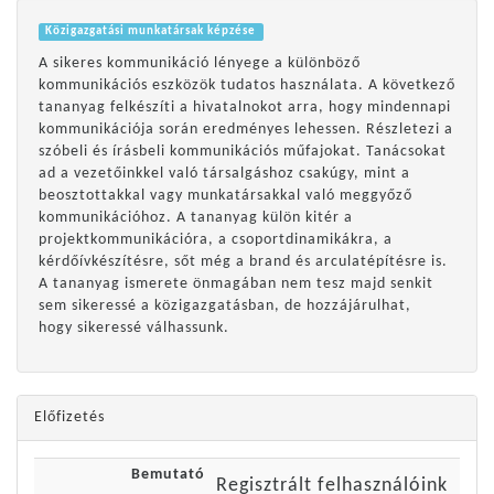
Közigazgatási munkatársak képzése
A sikeres kommunikáció lényege a különböző
kommunikációs eszközök tudatos használata. A következő
tananyag felkészíti a hivatalnokot arra, hogy mindennapi
kommunikációja során eredményes lehessen. Részletezi a
szóbeli és írásbeli kommunikációs műfajokat. Tanácsokat
ad a vezetőinkkel való társalgáshoz csakúgy, mint a
beosztottakkal vagy munkatársakkal való meggyőző
kommunikációhoz. A tananyag külön kitér a
projektkommunikációra, a csoportdinamikákra, a
kérdőívkészítésre, sőt még a brand és arculatépítésre is.
A tananyag ismerete önmagában nem tesz majd senkit
sem sikeressé a közigazgatásban, de hozzájárulhat,
hogy sikeressé válhassunk.
Előfizetés
Bemutató
Regisztrált felhasználóink